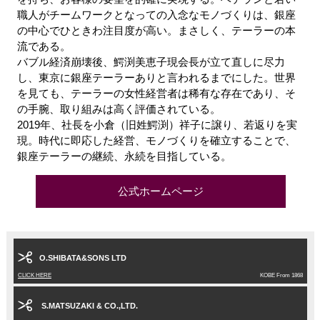
職人がチームワークとなっての入念なモノづくりは、銀座
の中心でひときわ注目度が高い。まさしく、テーラーの本
流である。
バブル経済崩壊後、鰐渕美恵子現会長が立て直しに尽力
し、東京に銀座テーラーありと言われるまでにした。世界
を見ても、テーラーの女性経営者は稀有な存在であり、そ
の手腕、取り組みは高く評価されている。
2019年、社長を小倉（旧姓鰐渕）祥子に譲り、若返りを実
現。時代に即応した経営、モノづくりを確立することで、
銀座テーラーの継続、永続を目指している。
公式ホームページ
O.SHIBATA&SONS LTD
CLICK HERE
KOBE From 1868
S.MATSUZAKI & CO.,LTD.